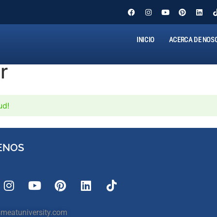
INICIO
ACERCA DE NOS
r
ud!
ENOS
meatuniversity.com