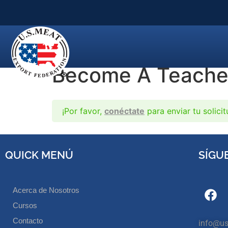
Become A Teache
¡Por favor,
conéctate
para enviar tu solicit
QUICK MENÚ
SÍGU
Acerca de Nosotros
Cursos
Contacto
info@us